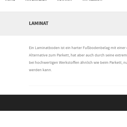
MENU
LAMINAT
Ein Laminatboden ist ein harter Fußbodenbelag mit einer 
Alternative zum Parkett, hat aber auch durch seine extrem
bei hochwertigen Werkstoffen ähnlich wie beim Parkett, 
werden kann.