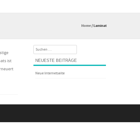
Home
/
Laminat
Search
stige
ats ist
NEUESTE BEITRÄGE
rneuert
Neue Internetseite