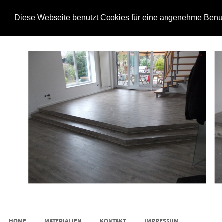
Diese Webseite benutzt Cookies für eine angenehme Benut
Boden-Plan.de
SKIP TO CONTENT
HOME
MATERIALIEN
KONTAKT
IMPRESSUM